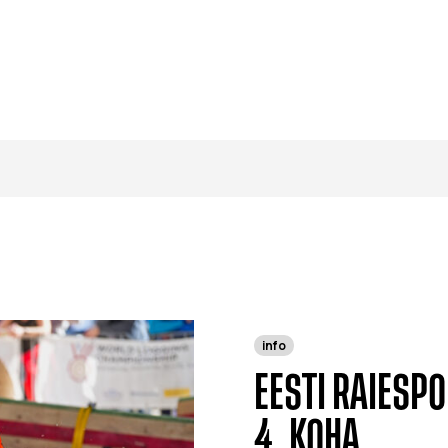
info
EESTI RAIESP
4. KOHA