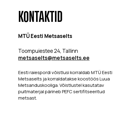
KONTAKTID
MTÜ Eesti Metsaselts
Toompuiestee 24, Tallinn
metsaselts@metsaselts.ee
Eesti raiespordi võistlusi korraldab MTÜ Eesti
Metsaselts ja korraldatakse koostöös Luua
Metsanduskooliga. Võistlustel kasutatav
puitmaterjal pärineb PEFC sertifitseeritud
metsast.